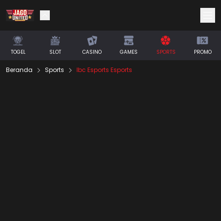
TOGEL
SLOT
CASINO
GAMES
SPORTS
PROMO
Beranda
Sports
Ibc Esports Esports